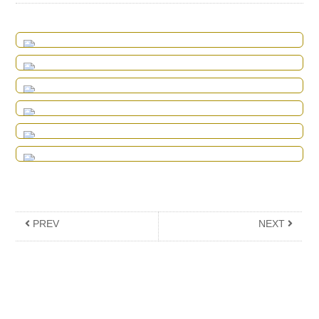
イタリア料理 クオーレ cuore
テイクアウト
#先払い那須
,
イタリア料理
ルスティコ
テイクアウト
#先払い那須
,
イタリア料理
iris bread&coffee
テイクアウト
カフェ
BRASSERIE soleil
テイクアウト
フランス料理
かつどん柏屋
テイクアウト
カツ丼
餃子 亀（たから）
中華料理
PREV
NEXT