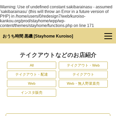
Warning
: Use of undefined constant sakibarainasu - assumed
'sakibarainasu' (this will throw an Error in a future version of
PHP) in
/home/users/0/redesign7/web/kuroiso-
kankou.org/prod/stayhome/wpp/wp-
content/themes/stayhome/functions.php
on line
171
おうち時間 黒磯 [Stayhome Kuroiso]
テイクアウトなどのお店紹介
All
テイクアウト・Web
テイクアウト・配達
テイクアウト
Web
Web・無人野菜直売
インスタ販売
テイクアウト
マッドペロスピザ
ピザ