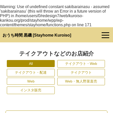
Warning
: Use of undefined constant sakibarainasu - assumed
'sakibarainasu' (this will throw an Error in a future version of
PHP) in
/home/users/0/redesign7/web/kuroiso-
kankou.org/prod/stayhome/wpp/wp-
content/themes/stayhome/functions.php
on line
171
おうち時間 黒磯 [Stayhome Kuroiso]
テイクアウトなどのお店紹介
All
テイクアウト・Web
テイクアウト・配達
テイクアウト
Web
Web・無人野菜直売
インスタ販売