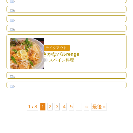
フランス料理
じょじょにファーム
Web
野菜販売
Kotje Le Chocolat
チョコレート
テイクアウト
さかなバルrenge
テイクアウト
スペイン料理
かつどん柏屋
テイクアウト
カツ丼
タイ家庭料理の店 バラミー〈บารมี〉
タイ料理
1 / 8
1
2
3
4
5
...
»
最後 »