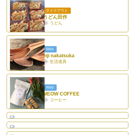
テイクアウト
うどん田作
うどん
Web
eiji nakatsuka
生活道具
Web
MEOW COFFEE
テイクアウト
コーヒー
日々
テイクアウト
菓子
昇龍飯店
テイクアウト
中華料理
Cafe HOLIDAY
テイクアウト
カフェ
NATURE
テイクアウト