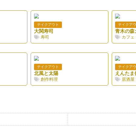
テイクアウト
テイクア
大関寿司
青木の森
寿司
カフェ
テイクアウト
テイクア
北風と太陽
えんたま
創作料理
居酒屋