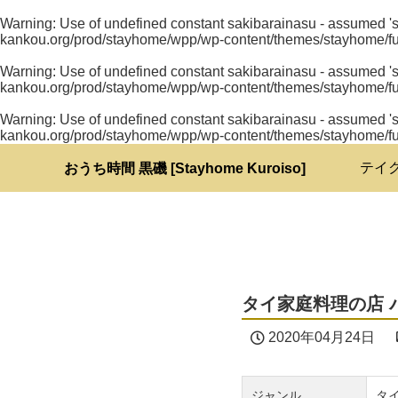
Warning
: Use of undefined constant sakibarainasu - assumed 'sa
kankou.org/prod/stayhome/wpp/wp-content/themes/stayhome/fu
Warning
: Use of undefined constant sakibarainasu - assumed 'sa
kankou.org/prod/stayhome/wpp/wp-content/themes/stayhome/fu
Warning
: Use of undefined constant sakibarainasu - assumed 'sa
kankou.org/prod/stayhome/wpp/wp-content/themes/stayhome/fu
テイ
おうち時間 黒磯 [Stayhome Kuroiso]
タイ家庭料理の店 バ
2020年04月24日
ジャンル
タ