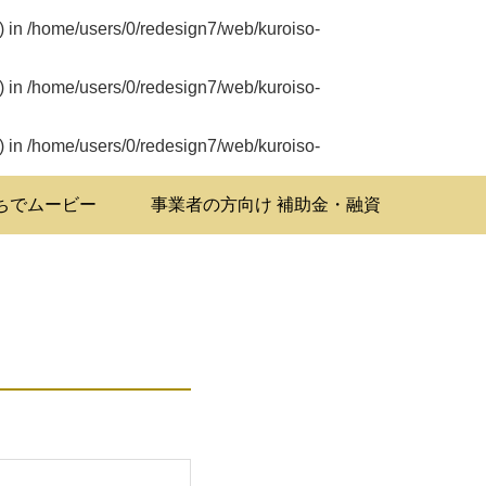
) in
/home/users/0/redesign7/web/kuroiso-
) in
/home/users/0/redesign7/web/kuroiso-
) in
/home/users/0/redesign7/web/kuroiso-
ちでムービー
事業者の方向け 補助金・融資