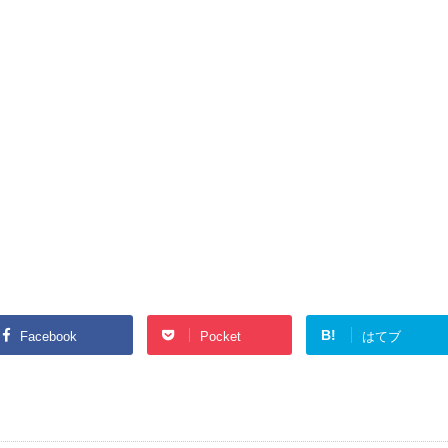
B!
Facebook
Pocket
はてブ